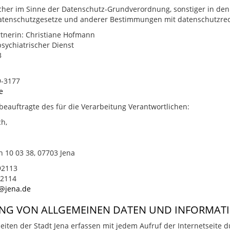
cher im Sinne der Datenschutz-Grundverordnung, sonstiger in den
atenschutzgesetze und anderer Bestimmungen mit datenschutzrech
tnerin: Christiane Hofmann
sychiatrischer Dienst
3
9-3177
e
eauftragte des für die Verarbeitung Verantwortlichen:
h,
h 10 03 38, 07703 Jena
92113
92114
@jena.de
NG VON ALLGEMEINEN DATEN UND INFORMAT
seiten der Stadt Jena erfassen mit jedem Aufruf der Internetseite 