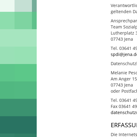
Verantwortli
geltenden D
Ansprechpar
Team Sozialp
Lutherplatz 
07743 Jena
Tel. 03641 4
spdi@jena.d
Datenschutzb
Melanie Pesc
Am Anger 15
07743 Jena
oder Postfac
Tel. 03641 4
Fax 03641 4
datenschutz
ERFASSU
Die Internet