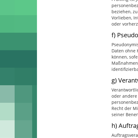
personenbezo
beziehen, zu
Vorlieben, I
oder vorher
f) Pseud
Pseudonymisi
Daten ohne H
können, sofe
Maßnahmen un
identifizier
g) Verant
Verantwortli
oder andere 
personenbezo
Recht der Mi
seiner Bene
h) Auftra
Auftragsverar