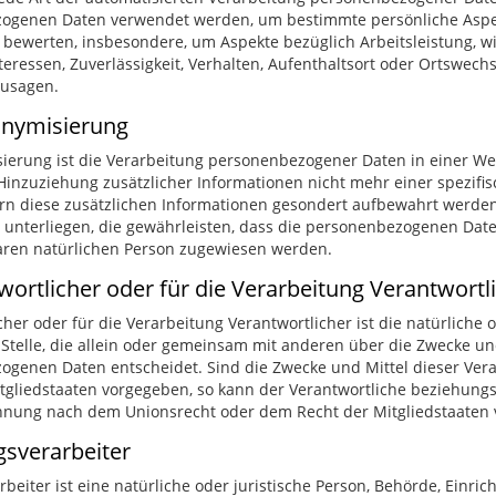
genen Daten verwendet werden, um bestimmte persönliche Aspekte
 bewerten, insbesondere, um Aspekte bezüglich Arbeitsleistung, wi
nteressen, Zuverlässigkeit, Verhalten, Aufenthaltsort oder Ortswech
zusagen.
onymisierung
erung ist die Verarbeitung personenbezogener Daten in einer We
inzuziehung zusätzlicher Informationen nicht mehr einer spezif
rn diese zusätzlichen Informationen gesondert aufbewahrt werde
terliegen, die gewährleisten, dass die personenbezogenen Daten 
baren natürlichen Person zugewiesen werden.
wortlicher oder für die Verarbeitung Verantwortl
cher oder für die Verarbeitung Verantwortlicher ist die natürliche 
Stelle, die allein oder gemeinsam mit anderen über die Zwecke un
genen Daten entscheidet. Sind die Zwecke und Mittel dieser Ver
tgliedstaaten vorgegeben, so kann der Verantwortliche beziehung
nnung nach dem Unionsrecht oder dem Recht der Mitgliedstaaten
gsverarbeiter
beiter ist eine natürliche oder juristische Person, Behörde, Einric