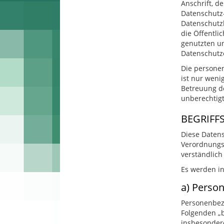
Anschrift, d
Datenschutz
Datenschutz
die Öffentli
genutzten un
Datenschutze
Die personen
ist nur weni
Betreuung de
unberechtigt
BEGRIFF
Diese Datens
Verordnungs
verständlich
Es werden in
a) Perso
Personenbezo
Folgenden „b
insbesonder