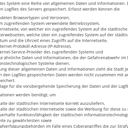
tes System eine Reihe von allgemeinen Daten und Informationen.
n Logfiles des Servers gespeichert. Erfasst werden können die
ndeten Browsertypen und Versionen,
om zugreifenden System verwendete Betriebssystem,
ternetseite, von welcher ein zugreifendes System auf die städtische
nterwebseiten, welche über ein zugreifendes System auf der städti
tum und die Uhrzeit eines Zugriffs auf die Internetseite,
nternet-Protokoll-Adresse (IP-Adresse),
nternet-Service-Provider des zugreifenden Systems und
ige ähnliche Daten und Informationen, die der Gefahrenabwehr im F
onstechnologischen Systeme dienen.
ung dieser allgemeinen Daten und Informationen zieht die Stadt Je
 in den Logfiles gespeicherten Daten werden nicht zusammen mit
eichert.
age für die vorübergehende Speicherung der Daten und der Logfiles 
ationen werden benötigt, um
halte der städtischen Internetseite korrekt auszuliefern,
nhalte der städtischen Internetseite sowie die Werbung für diese zu
auerhafte Funktionsfähigkeit der städtischen informationstechnolo
eite zu gewährleisten sowie
rafverfolgungsbehörden im Falle eines Cyberangriffes die zur Str