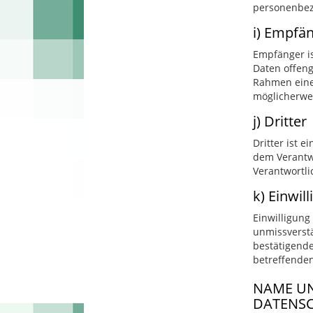
personenbezo
i) Empfä
Empfänger is
Daten offeng
Rahmen eine
möglicherwei
j) Dritter
Dritter ist 
dem Verantwo
Verantwortli
k) Einwil
Einwilligung
unmissverstä
bestätigende
betreffende
NAME UN
DATENS