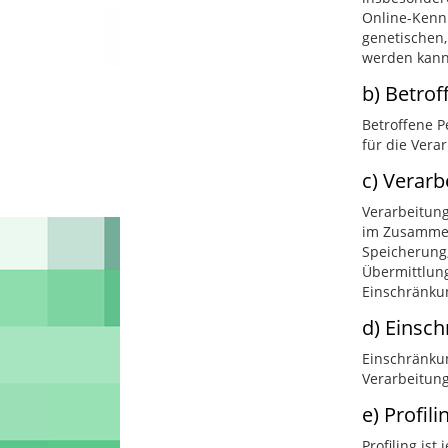
Online-Kenn
genetischen, 
werden kann
b) Betrof
Betroffene P
für die Vera
c) Verarb
Verarbeitung
im Zusammen
Speicherung,
Übermittlung
Einschränkun
d) Einsc
Einschränkun
Verarbeitun
e) Profili
Profiling is