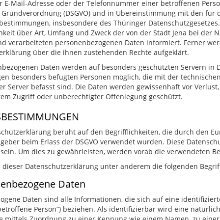
er E-Mail-Adresse oder der Telefonnummer einer betroffenen Person,
-Grundverordnung (DSGVO) und in Übereinstimmung mit den für di
bestimmungen, insbesondere des Thüringer Datenschutzgesetzes. 
chkeit über Art, Umfang und Zweck der von der Stadt Jena bei der 
d verarbeiteten personenbezogenen Daten informiert. Ferner werd
rklärung über die ihnen zustehenden Rechte aufgeklärt.
bezogenen Daten werden auf besonders geschützten Servern in De
gen besonders befugten Personen möglich, die mit der technische
r Server befasst sind. Die Daten werden gewissenhaft vor Verlust
em Zugriff oder unberechtigter Offenlegung geschützt.
SBESTIMMUNGEN
chutzerklärung beruht auf den Begrifflichkeiten, die durch den Eu
geber beim Erlass der DSGVO verwendet wurden. Diese Datenschut
 sein. Um dies zu gewährleisten, werden vorab die verwendeten Begr
 dieser Datenschutzerklärung unter anderem die folgenden Begrif
nenbezogene Daten
gene Daten sind alle Informationen, die sich auf eine identifiziert
etroffene Person“) beziehen. Als identifizierbar wird eine natürlic
e mittels Zuordnung zu einer Kennung wie einem Namen, zu einer