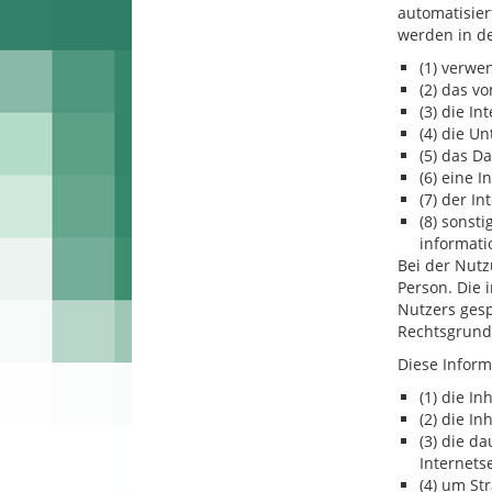
automatisier
werden in de
(1) verwe
(2) das v
(3) die In
(4) die U
(5) das Da
(6) eine I
(7) der I
(8) sonst
informati
Bei der Nutz
Person. Die
Nutzers gesp
Rechtsgrundl
Diese Inform
(1) die In
(2) die I
(3) die d
Internets
(4) um St