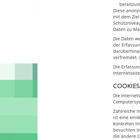
bereitzust
Diese anonym
mit dem Ziel
Schutzniveau
Daten zu Ma
Die Daten we
der Erfassung
darüberhinau
verfremdet, 
Die Erfassun
Internetseit
COOKIES
Die Internet
Computersys
Zahlreiche I
ist eine ein
konkreten In
besuchten In
die andere C