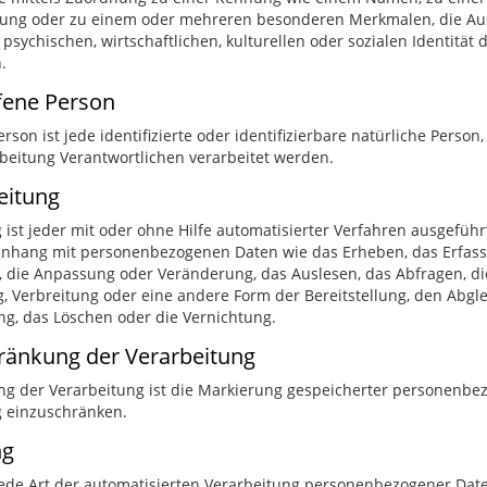
ung oder zu einem oder mehreren besonderen Merkmalen, die Ausd
psychischen, wirtschaftlichen, kulturellen oder sozialen Identität d
.
fene Person
erson ist jede identifizierte oder identifizierbare natürliche Pe
rbeitung Verantwortlichen verarbeitet werden.
eitung
 ist jeder mit oder ohne Hilfe automatisierter Verfahren ausgefüh
hang mit personenbezogenen Daten wie das Erheben, das Erfassen
 die Anpassung oder Veränderung, das Auslesen, das Abfragen, d
, Verbreitung oder eine andere Form der Bereitstellung, den Abgle
g, das Löschen oder die Vernichtung.
hränkung der Verarbeitung
g der Verarbeitung ist die Markierung gespeicherter personenbezo
g einzuschränken.
ng
t jede Art der automatisierten Verarbeitung personenbezogener Date